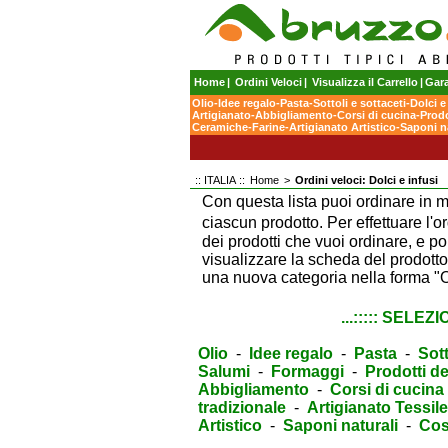
Home
|
Ordini Veloci
|
Visualizza il Carrello
|
Gara
Olio
-
Idee regalo
-
Pasta
-
Sottoli e sottaceti
-
Dolci e
Artigianato
-
Abbigliamento
-
Corsi di cucina
-
Prodo
Ceramiche
-
Farine
-
Artigianato Artistico
-
Saponi na
:: ITALIA ::
Home
>
Ordini veloci: Dolci e infusi
Con questa lista puoi ordinare in 
ciascun prodotto. Per effettuare l
dei prodotti che vuoi ordinare, e po
visualizzare la scheda del prodotto
una nuova categoria nella forma "Or
...::::: SELEZ
Olio
-
Idee regalo
-
Pasta
-
Sott
Salumi
-
Formaggi
-
Prodotti de
Abbigliamento
-
Corsi di cucina
tradizionale
-
Artigianato Tessile
Artistico
-
Saponi naturali
-
Cos