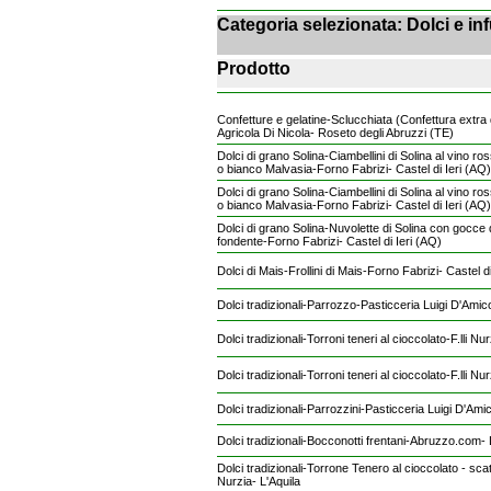
Categoria selezionata: Dolci e inf
Prodotto
Confetture e gelatine-Sclucchiata (Confettura extra
Agricola Di Nicola- Roseto degli Abruzzi (TE)
Dolci di grano Solina-Ciambellini di Solina al vino r
o bianco Malvasia-Forno Fabrizi- Castel di Ieri (AQ)
Dolci di grano Solina-Ciambellini di Solina al vino r
o bianco Malvasia-Forno Fabrizi- Castel di Ieri (AQ)
Dolci di grano Solina-Nuvolette di Solina con gocce 
fondente-Forno Fabrizi- Castel di Ieri (AQ)
Dolci di Mais-Frollini di Mais-Forno Fabrizi- Castel d
Dolci tradizionali-Parrozzo-Pasticceria Luigi D'Ami
Dolci tradizionali-Torroni teneri al cioccolato-F.lli Nu
Dolci tradizionali-Torroni teneri al cioccolato-F.lli Nu
Dolci tradizionali-Parrozzini-Pasticceria Luigi D'Am
Dolci tradizionali-Bocconotti frentani-Abruzzo.com
Dolci tradizionali-Torrone Tenero al cioccolato - scato
Nurzia- L'Aquila