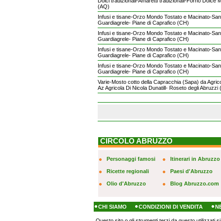
Dolci tradizionali-Amaretti tradizionali-Forno Dolce
(AQ)
Infusi e tisane-Orzo Mondo Tostato e Macinato-Sant
Guardiagrele- Piane di Caprafico (CH)
Infusi e tisane-Orzo Mondo Tostato e Macinato-Sant
Guardiagrele- Piane di Caprafico (CH)
Infusi e tisane-Orzo Mondo Tostato e Macinato-Sant
Guardiagrele- Piane di Caprafico (CH)
Infusi e tisane-Orzo Mondo Tostato e Macinato-Sant
Guardiagrele- Piane di Caprafico (CH)
Varie-Mosto cotto della Capracchia (Sapa) da Agrico
Az Agricola Di Nicola Dunatill- Roseto degli Abruzzi
CIRCOLO ABRUZZO
Personaggi famosi
Itinerari in Abruzzo
Ricette regionali
Paesi d'Abruzzo
Olio d'Abruzzo
Blog Abruzzo.com
CHI SIAMO
CONDIZIONI DI VENDITA
N
Questo sito o gli strumenti terzi da questo utilizzati s